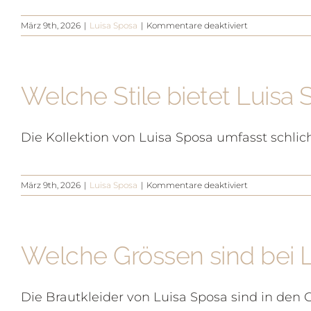
für
März 9th, 2026
|
Luisa Sposa
|
Kommentare deaktiviert
Was
ist
das
Besondere
Welche Stile bietet Luisa 
an
Luisa
Sposa?
Die Kollektion von Luisa Sposa umfasst schlic
für
März 9th, 2026
|
Luisa Sposa
|
Kommentare deaktiviert
Welche
Stile
bietet
Luisa
Welche Grössen sind bei L
Sposa
an?
Die Brautkleider von Luisa Sposa sind in den Gr