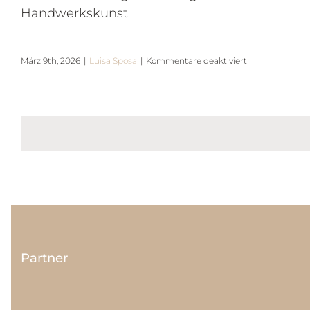
Sposa?
Handwerkskunst
für
März 9th, 2026
|
Luisa Sposa
|
Kommentare deaktiviert
Wo
werden
die
Kleider
von
Luisa
Sposa
hergestellt?
Partner