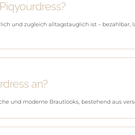
 Piqyourdress?
OBE
KOLLEKTION
INSPIRATION
ABOUT
KO
erlich und zugleich alltagstauglich ist – bezahlbar
rdress an?
?
ische und moderne Brautlooks, bestehend aus ver