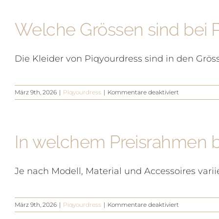
bietet
Piqyourdress
Welche Grössen sind bei P
an?
Die Kleider von Piqyourdress sind in den Gröss
für
März 9th, 2026
|
Piqyourdress
|
Kommentare deaktiviert
Welche
Grössen
sind
bei
In welchem Preisrahmen b
Piqyourdress
erhältlich?
Je nach Modell, Material und Accessoires vari
für
März 9th, 2026
|
Piqyourdress
|
Kommentare deaktiviert
In