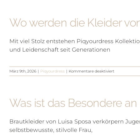
welchem
Preisrahmen
bewegen
Wo werden die Kleider von
sich
die
Kleider
von
Mit viel Stolz entstehen Piqyourdress Kollekt
Piqyourdress
und Leidenschaft seit Generationen
für
März 9th, 2026
|
Piqyourdress
|
Kommentare deaktiviert
Wo
werden
die
Kleider
Was ist das Besondere an
von
Piqyourdress
hergestellt?
Brautkleider von Luisa Sposa verkörpern Jugen
selbstbewusste, stilvolle Frau,