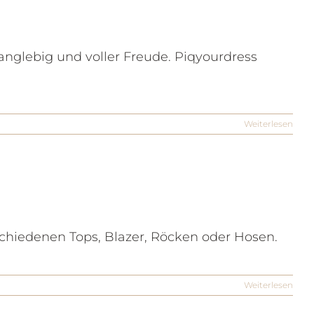
NTAKT
TERMIN BUCHEN
, langlebig und voller Freude. Piqyourdress
Weiterlesen
schiedenen Tops, Blazer, Röcken oder Hosen.
Weiterlesen