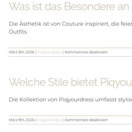
Was ist das Besondere an
Zum
Inhalt
ANPR
springen
Die Ästhetik ist von Couture inspiriert, die fei
Outfits
für
März 9th, 2026
|
Piqyourdress
|
Kommentare deaktiviert
Was
ist
das
Besondere
Welche Stile bietet Piqyou
an
Piqyourdress
Die Kollektion von Piqyourdress umfasst styl
für
März 9th, 2026
|
Piqyourdress
|
Kommentare deaktiviert
Welche
Stile