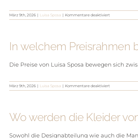
für
März 9th, 2026
|
Luisa Sposa
|
Kommentare deaktiviert
Welche
Grössen
sind
bei
In welchem Preisrahmen b
Luisa
Sposa
erhältlich?
Die Preise von Luisa Sposa bewegen sich zw
für
März 9th, 2026
|
Luisa Sposa
|
Kommentare deaktiviert
In
welchem
Preisrahmen
bewegen
Wo werden die Kleider von
sich
die
Brautkleider
von
Sowohl die Designabteilung wie auch die Manuf
Luisa