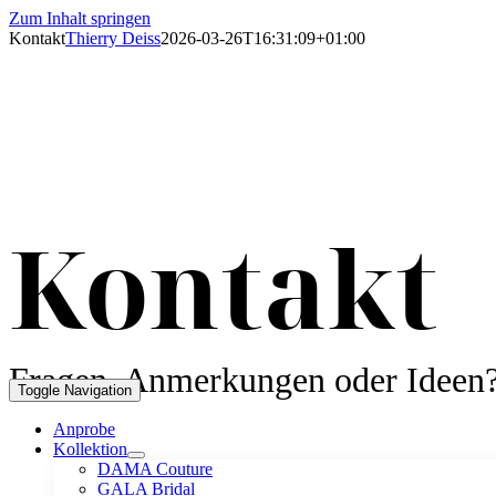
Zum Inhalt springen
Kontakt
Thierry Deiss
2026-03-26T16:31:09+01:00
Kontakt
Fragen, Anmerkungen oder Ideen
Toggle Navigation
Anprobe
Kollektion
DAMA Couture
GALA Bridal