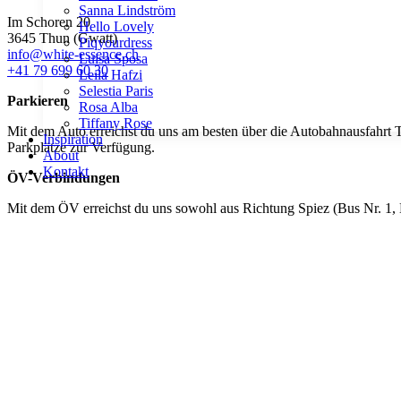
Sanna Lindström
Im Schoren 20
Hello Lovely
3645 Thun (Gwatt)
Piqyourdress
info@white-essence.ch
Luisa Sposa
+41 79 699 60 30
Leila Hafzi
Selestia Paris
Parkieren
Rosa Alba
Tiffany Rose
Mit dem Auto erreichst du uns am besten über die Autobahnausfahrt 
Inspiration
Parkplätze zur Verfügung.
About
Kontakt
ÖV-Verbindungen
Mit dem ÖV erreichst du uns sowohl aus Richtung Spiez (Bus Nr. 1, 
Termin buchen