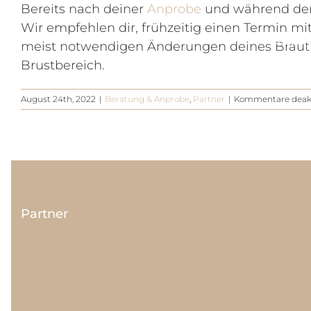
Zum
Bereits nach deiner
Anprobe
und während der 
Inhalt
Wir empfehlen dir, frühzeitig einen Termin mi
ANPR
springen
meist notwendigen Änderungen deines Brautkl
Brustbereich.
August 24th, 2022
|
Beratung & Anprobe
,
Partner
|
Kommentare deakt
Partner