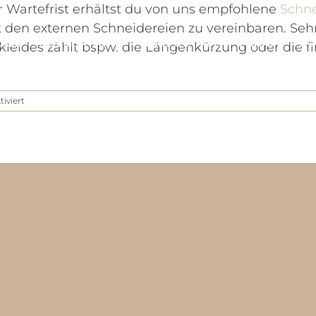
Wartefrist erhältst du von uns empfohlene
Schne
t den externen Schneidereien zu vereinbaren. Seh
OBE
KOLLEKTION
INSPIRATION
ABOUT
KO
eides zählt bspw. die Längenkürzung oder die f
für
iviert
Kann
ein
bestelltes
Kleid
vor
der
Hochzeit
noch
geändert
werden?