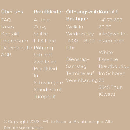
Über uns
Brautkleider
Öffnungszeiten
Kontakt
Boutique
FAQ
A-Linie
+41 79 699
News
Curvy
Walk In
60 30
Kontakt
Spitze
Wednesday
info@white-
Impressum
Fit & Flare
14:00 – 18:00
essence.ch
Datenschutzerklärung
Boho
Uhr
White
AGB
Schlicht
Dienstag–
Essence
Zweiteiler
Samstag
Brautboutiq
Brautkleid
Termine auf
Im Schoren
für
Vereinbarung
20
Schwangere
3645 Thun
Standesamt
(Gwatt)
Jumpsuit
© Copyright 2026 | White Essence Brautboutique. Alle
Rechte vorbehalten.