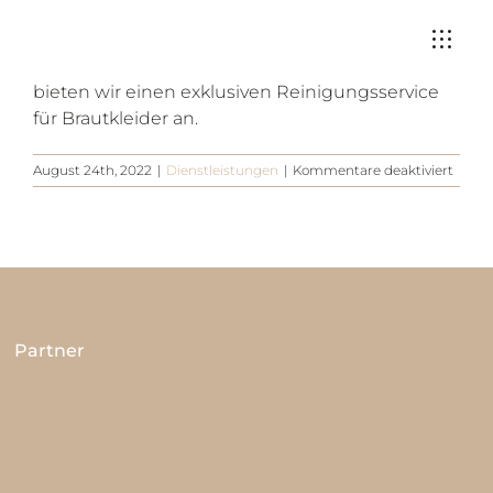
Zum
Ja klar, sehr gerne stehen wir dir auch nach dem
Inhalt
Kauf deines Traumkleids zur Verfügung.
springen
Zusammen mit unserem Reinigungspartner
bieten wir einen exklusiven Reinigungsservice
für Brautkleider an.
für
August 24th, 2022
|
Dienstleistungen
|
Kommentare deaktiviert
Kann
ich
mein
Hochz
bei
euch
reinig
lassen
Partner