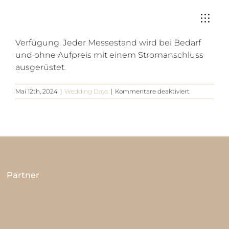
Zum
Du kannst deinen Standplatz ganz nach deiner
Inhalt
Vorstellung einrichten. Auf Anfrage und gegen
springen
Aufpreis stellen wir gerne Mietmobiliar zur
Verfügung. Jeder Messestand wird bei Bedarf
und ohne Aufpreis mit einem Stromanschluss
ausgerüstet.
für
Mai 12th, 2024
|
Wedding Days
|
Kommentare deaktiviert
Was
ist
im
Standbereic
vorhanden?
Partner