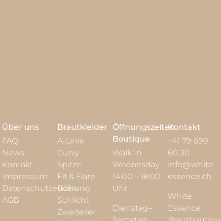
Über uns
Brautkleider
Öffnungszeiten
Kontakt
Boutique
FAQ
A-Linie
+41 79 699
News
Curvy
Walk In
60 30
Kontakt
Spitze
Wednesday
info@white-
Impressum
Fit & Flare
14:00 – 18:00
essence.ch
Datenschutzerklärung
Boho
Uhr
White
AGB
Schlicht
Dienstag–
Essence
Zweiteiler
Samstag
Brautboutiq