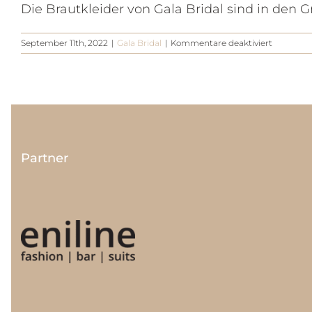
Zum
Die Brautkleider von Gala Bridal sind in den Gr
Inhalt
ANPR
für
September 11th, 2022
|
Gala Bridal
|
Kommentare deaktiviert
springen
Welche
Grössen
sind
bei
Gala
Bridal
erhältlich
Partner