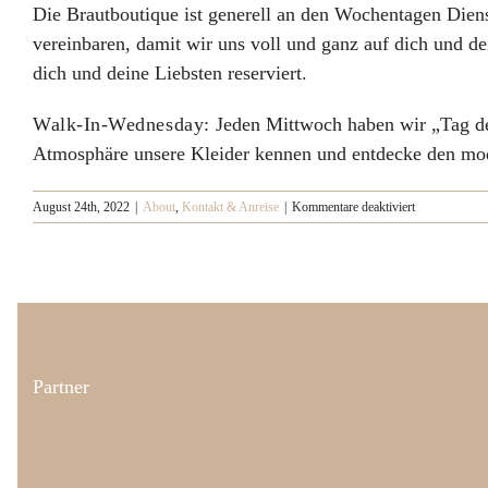
Zum
Die Brautboutique ist generell an den Wochentagen Dien
Inhalt
vereinbaren, damit wir uns voll und ganz auf dich und d
ANPR
springen
dich und deine Liebsten reserviert.
Walk-In-Wednesday:
Jeden Mittwoch haben wir „Tag de
Atmosphäre unsere Kleider kennen und entdecke den mo
für
August 24th, 2022
|
About
,
Kontakt & Anreise
|
Kommentare deaktiviert
Welche
Öffnungszeite
habt
ihr?
Partner