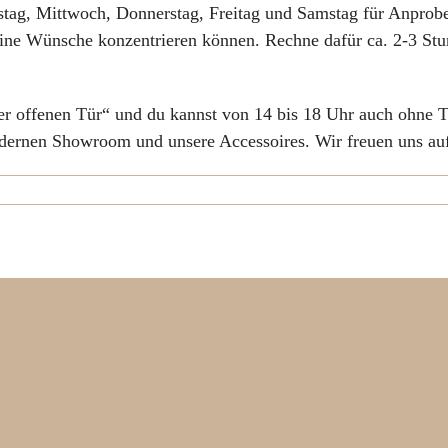
stag, Mittwoch, Donnerstag, Freitag und Samstag für Anprobe
eine Wünsche konzentrieren können. Rechne dafür ca. 2-3 Stun
OBE
KOLLEKTION
INSPIRATION
ABOUT
KON
r offenen Tür“ und du kannst von 14 bis 18 Uhr auch ohne T
dernen Showroom und unsere Accessoires. Wir freuen uns au
n