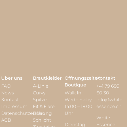
Über uns
Brautkleider
Öffnungszeiten
Kontakt
Boutique
FAQ
A-Linie
+41 79 699
News
Curvy
Walk In
60 30
Kontakt
Spitze
Wednesday
info@white-
Impressum
Fit & Flare
14:00 – 18:00
essence.ch
Datenschutzerklärung
Boho
Uhr
White
AGB
Schlicht
Dienstag–
Essence
Zweiteiler