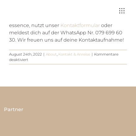
Zum
Du kannst uns auf vielen verschiedenen Kanälen
Inhalt
erreichen. Gerne kannst du uns direkt anrufen,
springen
schreibst uns eine E-Mail auf info@white-
essence, nutzt unser
Kontaktformular
oder
meldest dich auf der WhatsApp Nr. 079 699 60
30. Wir freuen uns auf deine Kontaktaufnahme!
August 24th, 2022
|
About
,
Kontakt & Anreise
|
Kommentare
für
deaktiviert
Wie
nehme
ich
am
besten
mit
euch
Kontakt
auf?
Partner