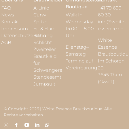
Boutique
FAQ
A-Linie
+41 79 699
News
Curvy
Walk In
60 30
Kontakt
Spitze
Wednesday
info@white-
Impressum
Fit & Flare
14:00 – 18:00
essence.ch
Datenschutzerklärung
Boho
Uhr
White
AGB
Schlicht
Dienstag–
Essence
Zweiteiler
Samstag
Brautboutiq
Brautkleid
Termine auf
Im Schoren
für
Vereinbarung
20
Schwangere
3645 Thun
Standesamt
(Gwatt)
Jumpsuit
© Copyright 2026 | White Essence Brautboutique. Alle
Rechte vorbehalten.