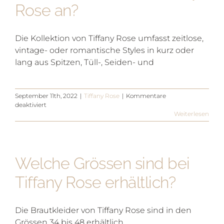
Rose an?
Die Kollektion von Tiffany Rose umfasst zeitlose,
vintage- oder romantische Styles in kurz oder
lang aus Spitzen, Tüll-, Seiden- und
September 11th, 2022
|
Tiffany Rose
|
Kommentare
für
deaktiviert
Welche
Weiterlesen
Stile
bietet
Tiffany
Rose
Welche Grössen sind bei
an?
Tiffany Rose erhältlich?
Die Brautkleider von Tiffany Rose sind in den
Grössen 34 bis 48 erhältlich.