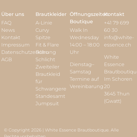
Über uns
Brautkleider
Öffnungszeiten
Kontakt
Boutique
FAQ
A-Linie
+41 79 699
News
Curvy
Walk In
60 30
Kontakt
Spitze
Wednesday
info@white-
Impressum
Fit & Flare
14:00 – 18:00
essence.ch
Datenschutzerklärung
Boho
Uhr
White
AGB
Schlicht
Dienstag–
Essence
Zweiteiler
Samstag
Brautboutiq
Brautkleid
Termine auf
Im Schoren
für
Vereinbarung
20
Schwangere
3645 Thun
Standesamt
(Gwatt)
Jumpsuit
© Copyright 2026 | White Essence Brautboutique. Alle
Rechte vorbehalten.