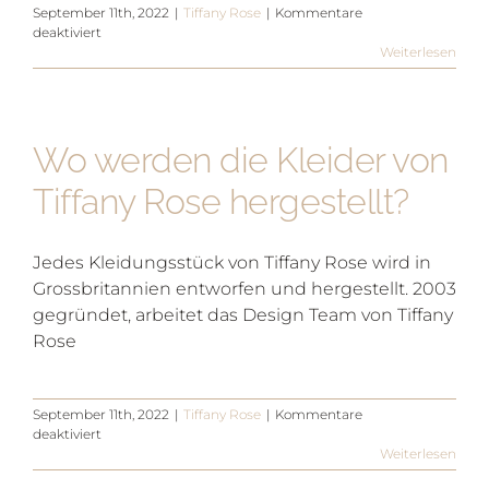
September 11th, 2022
|
Tiffany Rose
|
Kommentare
für
deaktiviert
In
Weiterlesen
welchem
Preisrahmen
bewegen
sich
Wo werden die Kleider von
die
Brautkleider
von
Tiffany Rose hergestellt?
Tiffany
Rose?
Jedes Kleidungsstück von Tiffany Rose wird in
Grossbritannien entworfen und hergestellt. 2003
gegründet, arbeitet das Design Team von Tiffany
Rose
September 11th, 2022
|
Tiffany Rose
|
Kommentare
für
deaktiviert
Wo
Weiterlesen
werden