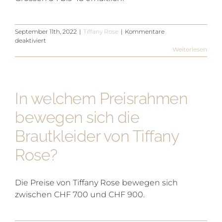
September 11th, 2022
|
Tiffany Rose
|
Kommentare
für
deaktiviert
Welche
Weiterlesen
Grössen
sind
bei
Tiffany
In welchem Preisrahmen
Rose
erhältlich?
bewegen sich die
Brautkleider von Tiffany
Rose?
Die Preise von Tiffany Rose bewegen sich
zwischen CHF 700 und CHF 900.